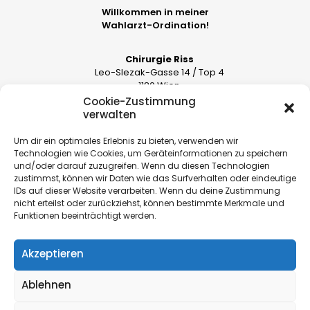
Willkommen in meiner
Wahlarzt-Ordination!
Chirurgie Riss
Leo-Slezak-Gasse 14 / Top 4
1180 Wien
Cookie-Zustimmung
Ordination nach Vereinbarung
verwalten
Um dir ein optimales Erlebnis zu bieten, verwenden wir
Kontakt
Technologien wie Cookies, um Geräteinformationen zu speichern
und/oder darauf zuzugreifen. Wenn du diesen Technologien
zustimmst, können wir Daten wie das Surfverhalten oder eindeutige
Prim. Priv.-Doz. Dr. Stefan Riss, FRCS
IDs auf dieser Website verarbeiten. Wenn du deine Zustimmung
nicht erteilst oder zurückziehst, können bestimmte Merkmale und
+43 (0) 1 402 2605
Funktionen beeinträchtigt werden.
+43 (0) 664 8824 5255
Akzeptieren
© 2026 | Prim. Priv.-Doz. Dr. Stefan Riss, FRCS
Ablehnen